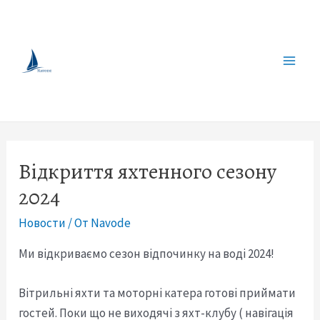
Перейти
Оренда яхти,
к
катера,
содержимому
теплохода в
Main
Дніпрі
Men
Відкриття яхтенного сезону
2024
Новости
/ От
Navode
Ми відкриваємо сезон відпочинку на воді 2024!
Вітрильні яхти та моторні катера готові приймати
гостей. Поки що не виходячі з яхт-клубу ( навігація