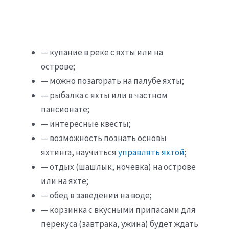
— купание в реке с яхты или на
острове;
— можно позагорать на палубе яхты;
— рыбалка с яхты или в частном
пансионате;
— интересные квесты;
— возможность познать основы
яхтинга, научиться
управлять яхтой
;
— отдых (шашлык, ночевка) на острове
или на яхте;
— обед в заведении на воде;
— корзинка с вкусными припасами для
перекуса (завтрака, ужина) будет ждать