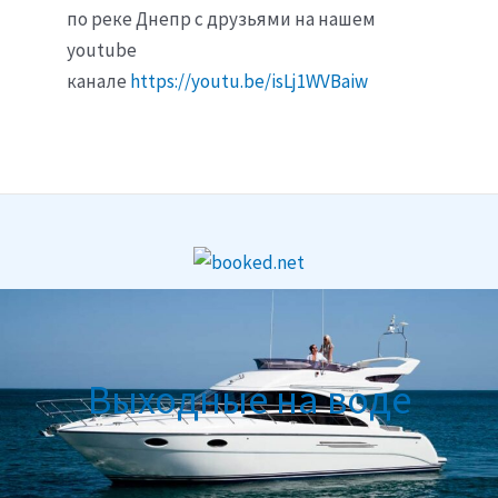
по реке Днепр с друзьями на нашем
youtube
канале
https://youtu.be/isLj1WVBaiw
Выходные на воде